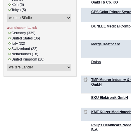
GmbH & Co. KG
Köln (5)
Tokyo (5)
CPS Color Printer Sys
DUNLEE Medical Comp
aus diesem Land:
Germany (339)
United States (36)
Italy (32)
Merge Heathcare
Switzerland (22)
Netherlands (18)
United Kingdom (16)
Dalsa
TMP Meurer Industry & 
GmbH
EKU Elektronik GmbH
KMT Külzer Medizintec
Philips Healthcare Ned
B.V.