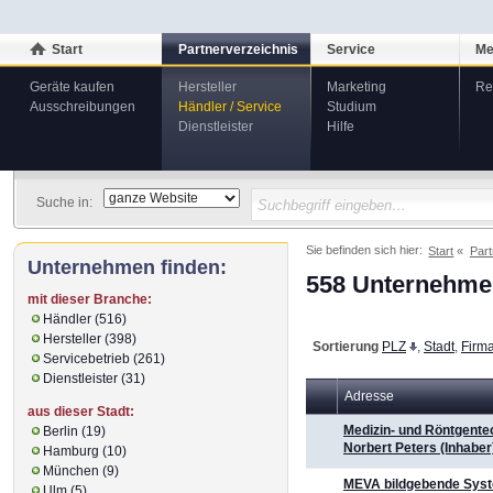
Start
Partnerverzeichnis
Service
Me
Geräte kaufen
Hersteller
Marketing
Re
Ausschreibungen
Händler / Service
Studium
Dienstleister
Hilfe
Suche in:
Sie befinden sich hier:
Start
Part
Unternehmen finden:
558 Unternehmen
mit dieser Branche:
Händler (516)
Hersteller (398)
Sortierung
PLZ
,
Stadt
,
Firm
Servicebetrieb (261)
Dienstleister (31)
Adresse
aus dieser Stadt:
Medizin- und Röntgente
Berlin (19)
Norbert Peters (Inhaber
Hamburg (10)
München (9)
MEVA bildgebende Sys
Ulm (5)