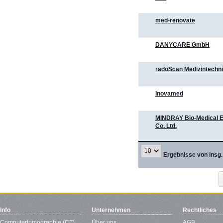
med-renovate
DANYCARE GmbH
radoScan Medizintech
Inovamed
MINDRAY Bio-Medical E
Co. Ltd.
Ergebnisse von insg.
Info
Unternehmen
Rechtliches
Computertomographie (CT)
Über uns
AGB