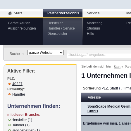
Start
Partnerverzeichnis
Service
Me
Geräte kaufen
Hersteller
Marketing
Re
Ausschreibungen
Händler / Service
Studium
Dienstleister
Hilfe
Suche in:
Sie befinden sich hier:
Start
Part
Aktive Filter:
1 Unternehmen i
PLZ:
40227
Sortierung
PLZ
,
Stadt
,
Firm
Firmentyp:
Händler
Adresse
Unternehmen finden:
SonoScape Medical Germ
GmbH
mit dieser Branche:
Hersteller (1)
Ergebnisse von insg. 1 anzei
Händler (1)
Servicebetrieb (1)