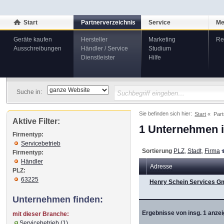
Start
Partnerverzeichnis
Service
Me
Geräte kaufen
Hersteller
Marketing
Re
Ausschreibungen
Händler / Service
Studium
Dienstleister
Hilfe
Suche in:
Sie befinden sich hier:
Start
Part
Aktive Filter:
1 Unternehmen i
Firmentyp:
Servicebetrieb
Sortierung
PLZ
,
Stadt
,
Firma
Firmentyp:
Händler
Adresse
PLZ:
63225
Henry Schein Services 
Unternehmen finden:
Ergebnisse von insg. 1 anzei
mit dieser Branche:
Servicebetrieb (1)