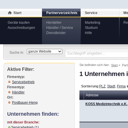
Start
Partnerverzeichnis
Service
Me
Geräte kaufen
Hersteller
Marketing
Re
Ausschreibungen
Händler / Service
Studium
Dienstleister
Hilfe
Suche in:
Sie befinden sich hier:
Start
Part
Aktive Filter:
1 Unternehmen i
Firmentyp:
Servicebetrieb
Sortierung
PLZ
,
Stadt
,
Firma
Firmentyp:
Händler
Adresse
Ort:
Postbauer-Heng
KOSS Medizintechnik e.K.
Unternehmen finden:
mit dieser Branche:
Servicebetrieb (1)