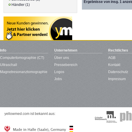
Ergebnisse von insg. 1 anzei
Händler (1)
Info
Unternehmen
Rechtliches
Computertomographie (CT)
Über uns
AGB
Ultraschall
Pressebereich
Kontakt
Magnetresonanztomographie
Logos
Datenschutz
Jobs
Impressum
yellowmed.com ist bekannt aus: