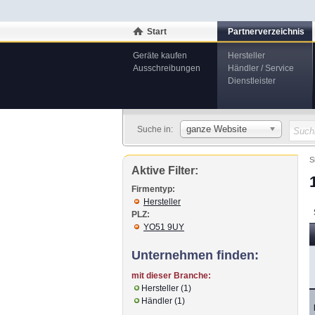
Start
Partnerverzeichnis
Geräte kaufen
Hersteller
Ausschreibungen
Händler / Service
Dienstleister
ganze Website
Suche in:
S
Aktive Filter:
Firmentyp:
Hersteller
PLZ:
YO51 9UY
Unternehmen finden:
mit dieser Branche:
Hersteller (1)
Händler (1)