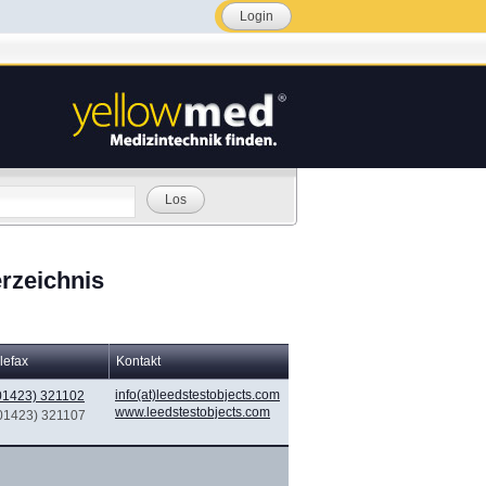
Login
Los
rzeichnis
lefax
Kontakt
info(at)leedstestobjects.com
01423) 321102
www.leedstestobjects.com
(01423) 321107