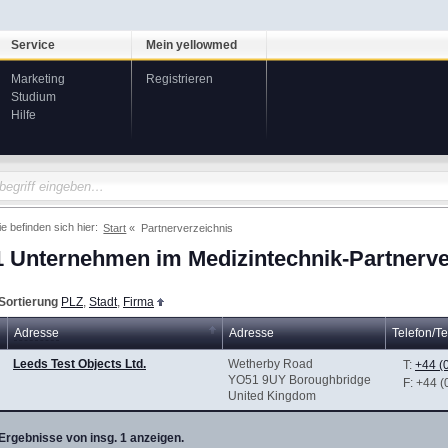
Service
Mein yellowmed
Marketing
Registrieren
Studium
Hilfe
ie befinden sich hier:
Start
Partnerverzeichnis
1 Unternehmen im Medizintechnik-Partnerve
Sortierung
PLZ
,
Stadt
,
Firma
Adresse
Adresse
Telefon/Te
Leeds Test Objects Ltd.
Wetherby Road
T:
+44 (
YO51 9UY Boroughbridge
F
: +44 
United Kingdom
Ergebnisse von insg. 1 anzeigen.