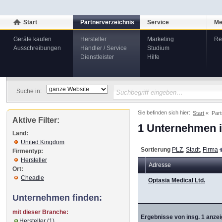
Start
Partnerverzeichnis
Service
Me
Geräte kaufen
Hersteller
Marketing
Re
Ausschreibungen
Händler / Service
Studium
Dienstleister
Hilfe
Suche in:
Sie befinden sich hier:
Start
Part
Aktive Filter:
1 Unternehmen i
Land:
United Kingdom
Sortierung
PLZ
,
Stadt
,
Firma
Firmentyp:
Hersteller
Adresse
Ort:
Cheadle
Optasia Medical Ltd.
Unternehmen finden:
mit dieser Branche:
Ergebnisse von insg. 1 anzei
Hersteller (1)