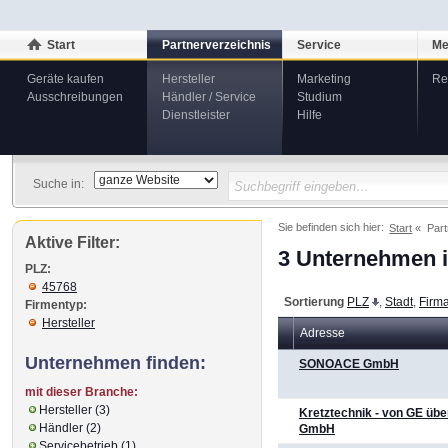
Start
Partnerverzeichnis
Service
Me
Geräte kaufen
Hersteller
Marketing
Re
Ausschreibungen
Händler / Service
Studium
Dienstleister
Hilfe
Suche in:
Sie befinden sich hier:
Start
Part
Aktive Filter:
3 Unternehmen i
PLZ:
45768
Sortierung
PLZ
,
Stadt
,
Firm
Firmentyp:
Hersteller
Adresse
Unternehmen finden:
SONOACE GmbH
mit dieser Branche:
Hersteller (3)
Kretztechnik - von GE ü
Händler (2)
GmbH
Servicebetrieb (1)