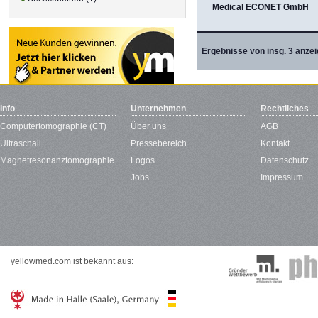
Medical ECONET GmbH
Ergebnisse von insg. 3 anzei
Info
Unternehmen
Rechtliches
Computertomographie (CT)
Über uns
AGB
Ultraschall
Pressebereich
Kontakt
Magnetresonanztomographie
Logos
Datenschutz
Jobs
Impressum
yellowmed.com ist bekannt aus: