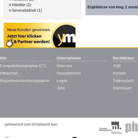
Händler (2)
Ergebnisse von insg. 2 anzei
Servicebetrieb (1)
Info
Unternehmen
Rechtliches
Computertomographie (CT)
Über uns
AGB
Ultraschall
Pressebereich
Kontakt
Magnetresonanztomographie
Logos
Datenschutz
Jobs
Impressum
yellowmed.com ist bekannt aus: