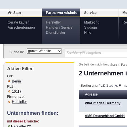
Start
Partnerverzeichnis
Service
Me
Geräte kaufen
Hersteller
Marketing
Re
Ausschreibungen
Händler / Service
Studium
Dienstleister
Hilfe
Suche in:
Sie befinden sich hier:
Start
Part
Aktive Filter:
2 Unternehmen i
Ort:
Berlin
Sortierung
PLZ
,
Stadt
,
Firm
PLZ:
10117
Adresse
Firmentyp:
Hersteller
Vital Images Germany
Unternehmen finden:
AMS Deutschland GmbH
mit dieser Branche:
Hersteller (2)