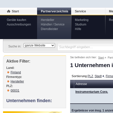
Start
Partnerverzeichnis
Service
Me
Geräte kaufen
Hersteller
Marketing
Re
Ausschreibungen
Händler / Service
Studium
Dienstleister
Hilfe
Suche in:
Sie befinden sich hier:
Start
Part
Aktive Filter:
1 Unternehmen i
Land:
Finland
Sortierung
PLZ
,
Stadt
,
Firm
Firmentyp:
Hersteller
Adresse
PLZ:
00031
Instrumentarium Corp.
Unternehmen finden:
Ergebnisse von insg. 1 anzei