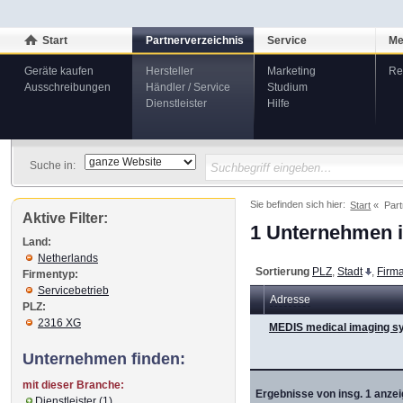
Start
Partnerverzeichnis
Service
Me
Geräte kaufen
Hersteller
Marketing
Re
Ausschreibungen
Händler / Service
Studium
Dienstleister
Hilfe
Suche in:
Sie befinden sich hier:
Start
Part
Aktive Filter:
1 Unternehmen i
Land:
Netherlands
Sortierung
PLZ
,
Stadt
,
Firm
Firmentyp:
Servicebetrieb
Adresse
PLZ:
2316 XG
MEDIS medical imaging s
Unternehmen finden:
mit dieser Branche:
Ergebnisse von insg. 1 anzei
Dienstleister (1)