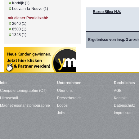
Kortrijk (1)
Louvain-la-Neuve (1)
Barco Silex N.V.
mit dieser Postleitzahl:
2640 (1)
8500 (1)
1348 (1)
Ergebnisse von insg. 3 anzei
Info
Unternehmen
Rechtliches
Computertomographie (CT)
Über uns
AGB
Ultraschall
Pressebereich
Kontakt
Magnetresonanztomographie
Logos
Datenschutz
Jobs
Impressum