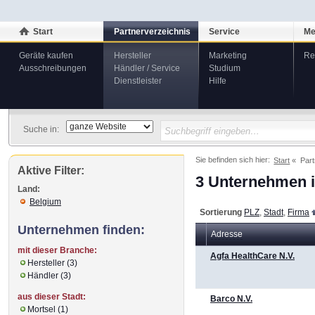
Start
Partnerverzeichnis
Service
Me
Geräte kaufen
Hersteller
Marketing
Re
Ausschreibungen
Händler / Service
Studium
Dienstleister
Hilfe
Suche in:
Sie befinden sich hier:
Start
Part
Aktive Filter:
3 Unternehmen i
Land:
Belgium
Sortierung
PLZ
,
Stadt
,
Firma
Unternehmen finden:
Adresse
mit dieser Branche:
Agfa HealthCare N.V.
Hersteller (3)
Händler (3)
aus dieser Stadt:
Barco N.V.
Mortsel (1)