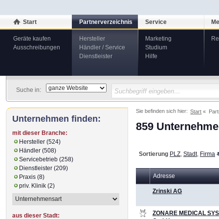
Start
Partnerverzeichnis
Service
Me
Geräte kaufen
Hersteller
Marketing
Re
Ausschreibungen
Händler / Service
Studium
Dienstleister
Hilfe
Suche in:
Sie befinden sich hier:
Start
Part
Unternehmen finden:
859 Unternehmen
mit dieser Branche:
Hersteller (524)
Händler (508)
Sortierung
PLZ
,
Stadt
,
Firma
Servicebetrieb (258)
Dienstleister (209)
Adresse
Praxis (8)
priv. Klinik (2)
Zrinski AG
ZONARE MEDICAL SY
aus dieser Stadt: