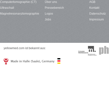
Computertomographie (CT)
Über uns
AGB
Ultraschall
Pressebereich
Kontakt
Magnetresonanztomographie
Logos
Datenschutz
Jobs
Impressum
yellowmed.com ist bekannt aus: