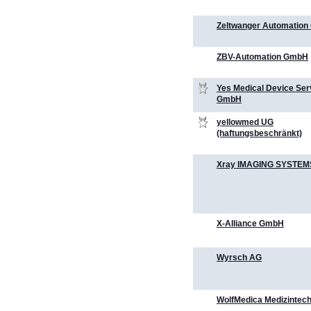
Zeltwanger Automatio
ZBV-Automation GmbH
Yes Medical Device Ser
GmbH
yellowmed UG
(haftungsbeschränkt)
Xray IMAGING SYSTE
X-Alliance GmbH
Wyrsch AG
WolfMedica Medizintec