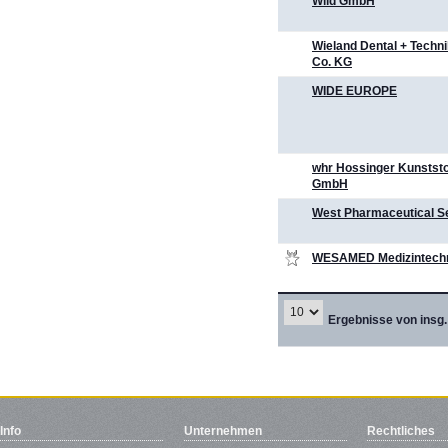
Wild GmbH
Wieland Dental + Tech
Co. KG
WIDE EUROPE
whr Hossinger Kunststo
GmbH
West Pharmaceutical S
WESAMED Medizintech
Ergebnisse von insg.
Info
Unternehmen
Rechtliches