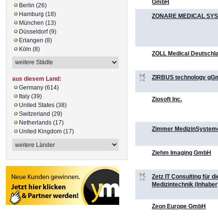
GmbH
Berlin (26)
Hamburg (18)
ZONARE MEDICAL SYST
München (13)
Düsseldorf (9)
Erlangen (8)
Köln (8)
ZOLL Medical Deutsch
ZIRBUS technology g
aus diesem Land:
Germany (614)
Italy (39)
Ziosoft Inc.
United States (38)
Switzerland (29)
Netherlands (17)
Zimmer MedizinSyste
United Kingdom (17)
Ziehm Imaging GmbH
Zetz IT Consulting für di
Medizintechnik (Inhaber
Zeon Europe GmbH