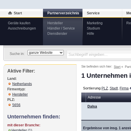
Start
Partnerverzeichnis
Service
Me
Geräte kaufen
Hersteller
Marketing
Re
Ausschreibungen
Händler / Service
Studium
Dienstleister
Hilfe
Suche in:
Sie befinden sich hier:
Start
Part
Aktive Filter:
1 Unternehmen i
Land:
Netherlands
Sortierung
PLZ
,
Stadt
,
Firma
Firmentyp:
Hersteller
Adresse
PLZ:
5656
Dalsa
Unternehmen finden:
mit dieser Branche:
Ergebnisse von insg. 1 anzei
Hersteller (1)