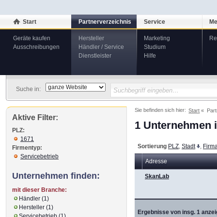
Start
Partnerverzeichnis
Service
Me
Geräte kaufen
Hersteller
Marketing
Re
Ausschreibungen
Händler / Service
Studium
Dienstleister
Hilfe
Suche in:
Sie befinden sich hier:
Start
Part
Aktive Filter:
1 Unternehmen i
PLZ:
1671
Sortierung
PLZ
,
Stadt
,
Firm
Firmentyp:
Servicebetrieb
Adresse
Unternehmen finden:
SkanLab
mit dieser Branche:
Händler (1)
Hersteller (1)
Ergebnisse von insg. 1 anzei
Servicebetrieb (1)