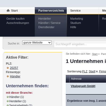
Start
Partnerverzeichnis
Service
Me
Geräte kaufen
Hersteller
Marketing
Re
Ausschreibungen
Händler / Service
Studium
Dienstleister
Hilfe
Suche in:
Sie befinden sich hier:
Start
Part
Aktive Filter:
1 Unternehmen i
PLZ:
20257
Sortierung
PLZ
,
Stadt
,
Firm
Firmentyp:
Händler
Adresse
Unternehmen finden:
Vitalograph GmbH
mit dieser Branche:
Händler (1)
Ergebnisse von insg. 1 anzei
Hersteller (1)
Servicebetrieb (1)