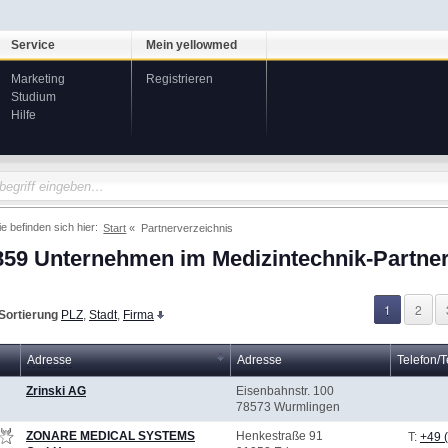
Service
Mein yellowmed
Marketing
Registrieren
Studium
Hilfe
ie befinden sich hier:
Start
Partnerverzeichnis
859 Unternehmen im Medizintechnik-Partner
1
2
Sortierung
PLZ
,
Stadt
,
Firma
Adresse
Adresse
Telefon/T
Zrinski AG
Eisenbahnstr. 100
78573 Wurmlingen
ZONARE MEDICAL SYSTEMS
Henkestraße 91
T:
+49 