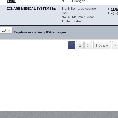
GmbH
91052 Erlangen
ZONARE MEDICAL SYSTEMS Inc.
North Bernardo Avenue
T:
+1 (
420
F
: +1 
94043 Mountain View
United States
10
Ergebnisse von insg. 859 anzeigen.
1
2
3
Nächste
»