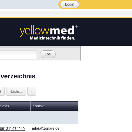
Login
Los
verzeichnis
3
Nächste
»
elefax
Kontakt
info(at)zonare.de
(09131) 974940