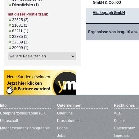
GmbH & Co. KG
Dienstleister (1)
Vitalograph GmbH
mit dieser Postleitzahl:
22525 (2)
21031 (1)
82211 (1)
Ergebnisse von insg. 10 anze
22335 (1)
22339 (1)
20099 (1)
Info
Unternehmen
Rechtliches
Computertomographie (CT)
Über uns
AGB
Ultraschall
Pressebereich
Kontakt
Magnetresonanztomographie
Logos
Datenschutz
Jobs
Impressum