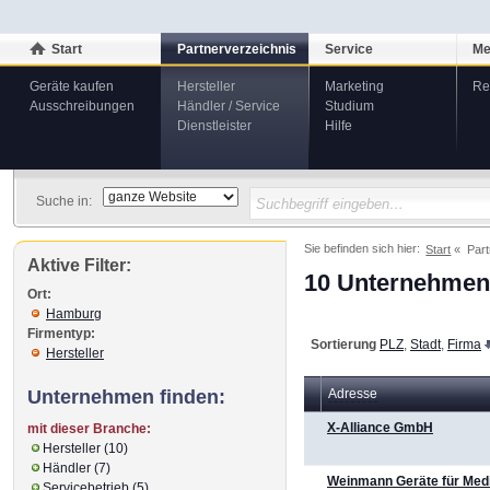
Start
Partnerverzeichnis
Service
Me
Geräte kaufen
Hersteller
Marketing
Re
Ausschreibungen
Händler / Service
Studium
Dienstleister
Hilfe
Suche in:
Sie befinden sich hier:
Start
Part
Aktive Filter:
10 Unternehmen 
Ort:
Hamburg
Firmentyp:
Sortierung
PLZ
,
Stadt
,
Firma
Hersteller
Unternehmen finden:
Adresse
X-Alliance GmbH
mit dieser Branche:
Hersteller (10)
Händler (7)
Weinmann Geräte für Medi
Servicebetrieb (5)