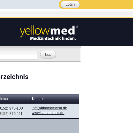
Login
Los
rzeichnis
lefax
Kontakt
info(at)hamamatsu.de
8152) 375-100
www.hamamatsu.de
(8152) 375-111