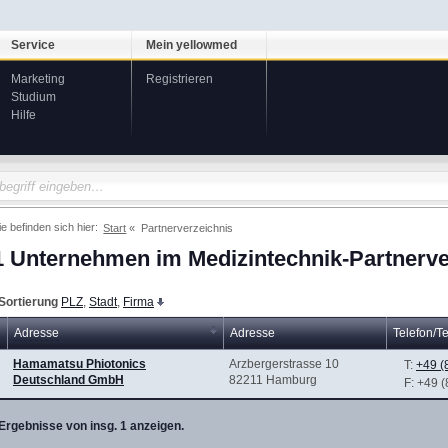
Service
Mein yellowmed
Marketing
Registrieren
Studium
Hilfe
ie befinden sich hier:
Start
Partnerverzeichnis
1 Unternehmen im Medizintechnik-Partnerve
Sortierung
PLZ
,
Stadt
,
Firma
Adresse
Adresse
Telefon/Te
Hamamatsu Phiotonics
Arzbergerstrasse 10
T:
+49 (
Deutschland GmbH
82211 Hamburg
F
: +49 
Ergebnisse von insg. 1 anzeigen.