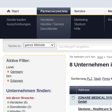
Start
Partnerverzeichnis
Service
Me
Geräte kaufen
Hersteller
Marketing
Re
Ausschreibungen
Händler / Service
Studium
Dienstleister
Hilfe
Suche in:
Sie befinden sich hier:
Start
Part
Aktive Filter:
8 Unternehmen i
Land:
Germany
Ort:
Sortierung
PLZ
,
Stadt
,
Firma
Erlangen
Unternehmen finden:
Adresse
ZONARE MEDICAL SY
mit dieser Branche:
GmbH
Hersteller (6)
Dienstleister (2)
Siemens - Healthcare S
Händler (2)