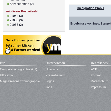
Servicebetrieb (2)
medigration GmbH
mit dieser Postleitzahl:
91052 (3)
91058 (3)
Ergebnisse von insg. 8 anzei
91056 (2)
Info
Unternehmen
Rechtliches
Computertomographie (CT)
Über uns
AGB
Ultraschall
Pressebereich
Kontakt
Magnetresonanztomographie
Logos
Datenschutz
Jobs
Impressum