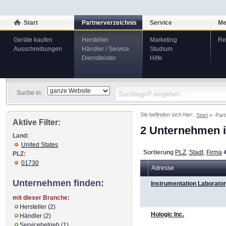
Start
Partnerverzeichnis
Service
Me
Geräte kaufen
Hersteller
Marketing
Re
Ausschreibungen
Händler / Service
Studium
Dienstleister
Hilfe
Suche in:
Sie befinden sich hier:
Start
Part
Aktive Filter:
2 Unternehmen i
Land:
United States
Sortierung
PLZ
,
Stadt
,
Firma
PLZ:
01730
Adresse
Unternehmen finden:
Instrumentation Laborato
mit dieser Branche:
Hersteller (2)
Hologic Inc.
Händler (2)
Servicebetrieb (1)