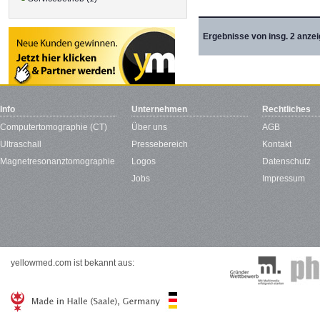
Ergebnisse von insg. 2 anzei
Info
Unternehmen
Rechtliches
Computertomographie (CT)
Über uns
AGB
Ultraschall
Pressebereich
Kontakt
Magnetresonanztomographie
Logos
Datenschutz
Jobs
Impressum
yellowmed.com ist bekannt aus: