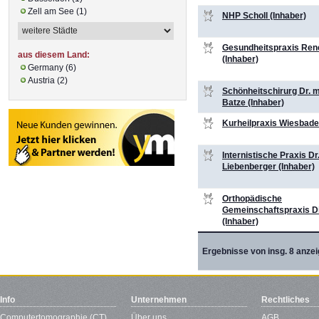
Zell am See (1)
NHP Scholl (Inhaber)
Gesundheitspraxis Ren
aus diesem Land:
(Inhaber)
Germany (6)
Austria (2)
Schönheitschirurg Dr. 
Batze (Inhaber)
Kurheilpraxis Wiesbade
Internistische Praxis Dr
Liebenberger (Inhaber)
Orthopädische
Gemeinschaftspraxis D
(Inhaber)
Ergebnisse von insg. 8 anzei
Info
Unternehmen
Rechtliches
Computertomographie (CT)
Über uns
AGB