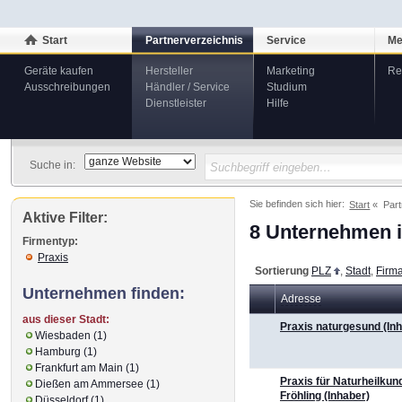
Start
Partnerverzeichnis
Service
Me
Geräte kaufen
Hersteller
Marketing
Re
Ausschreibungen
Händler / Service
Studium
Dienstleister
Hilfe
Suche in:
Sie befinden sich hier:
Start
Part
Aktive Filter:
8 Unternehmen i
Firmentyp:
Praxis
Sortierung
PLZ
,
Stadt
,
Firm
Unternehmen finden:
Adresse
aus dieser Stadt:
Praxis naturgesund (In
Wiesbaden (1)
Hamburg (1)
Frankfurt am Main (1)
Praxis für Naturheilkun
Dießen am Ammersee (1)
Fröhling (Inhaber)
Düsseldorf (1)