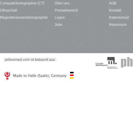
Computertomographie (CT)
Über uns
AGB
Ultraschall
Pressebereich
Kontakt
Magnetresonanztomographie
Logos
Datenschutz
Jobs
Impressum
yellowmed.com ist bekannt aus: