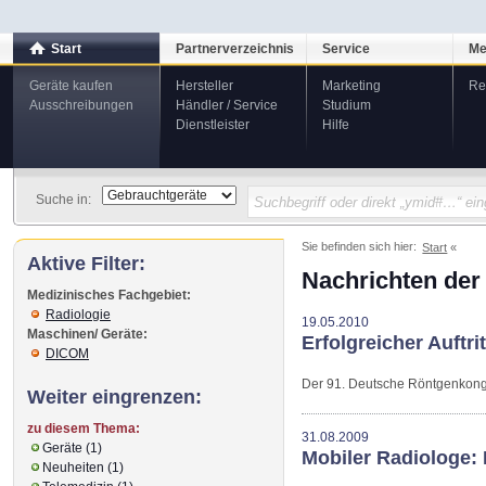
Start
Partnerverzeichnis
Service
Me
Geräte kaufen
Hersteller
Marketing
Re
Ausschreibungen
Händler / Service
Studium
Dienstleister
Hilfe
Suche in:
Sie befinden sich hier:
Start
Aktive Filter:
Nachrichten der
Medizinisches Fachgebiet:
Radiologie
19.05.2010
Maschinen/ Geräte:
Erfolgreicher Auftr
DICOM
Der 91. Deutsche Röntgenkongre
Weiter eingrenzen:
zu diesem Thema:
31.08.2009
Geräte (1)
Mobiler Radiologe:
Neuheiten (1)