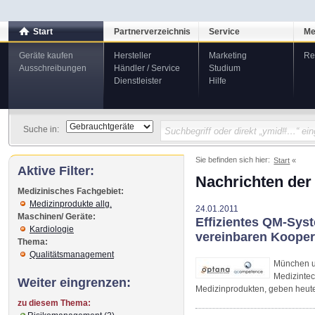
Start
Partnerverzeichnis
Service
Me
Geräte kaufen
Hersteller
Marketing
Re
Ausschreibungen
Händler / Service
Studium
Dienstleister
Hilfe
Suche in:
Sie befinden sich hier:
Start
Aktive Filter:
Nachrichten der
Medizinisches Fachgebiet:
Medizinprodukte allg.
24.01.2011
Maschinen/ Geräte:
Effizientes QM-Sys
Kardiologie
vereinbaren Kooper
Thema:
Qualitätsmanagement
München u
Medizinte
Weiter eingrenzen:
Medizinprodukten, geben heute
zu diesem Thema: