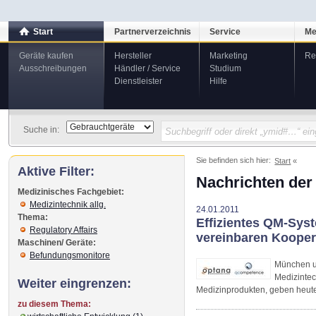
Start
Partnerverzeichnis
Service
Me
Geräte kaufen
Hersteller
Marketing
Re
Ausschreibungen
Händler / Service
Studium
Dienstleister
Hilfe
Suche in:
Sie befinden sich hier:
Start
Aktive Filter:
Nachrichten der
Medizinisches Fachgebiet:
Medizintechnik allg.
24.01.2011
Thema:
Effizientes QM-Sys
Regulatory Affairs
vereinbaren Kooper
Maschinen/ Geräte:
Befundungsmonitore
München u
Medizinte
Weiter eingrenzen:
Medizinprodukten, geben heute
zu diesem Thema: