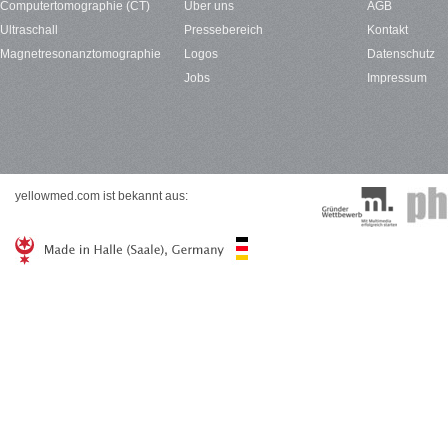
Computertomographie (CT)
Über uns
AGB
Ultraschall
Pressebereich
Kontakt
Magnetresonanztomographie
Logos
Datenschutz
Jobs
Impressum
yellowmed.com ist bekannt aus: