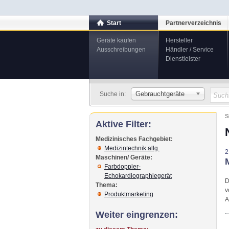
Start
Partnerverzeichnis
Geräte kaufen
Hersteller
Ausschreibungen
Händler / Service
Dienstleister
Gebrauchtgeräte
Suche in:
S
Aktive Filter:
Medizinisches Fachgebiet:
Medizintechnik allg.
2
Maschinen/ Geräte:
Farbdoppler-
Echokardiographiegerät
D
Thema:
v
Produktmarketing
A
Weiter eingrenzen: