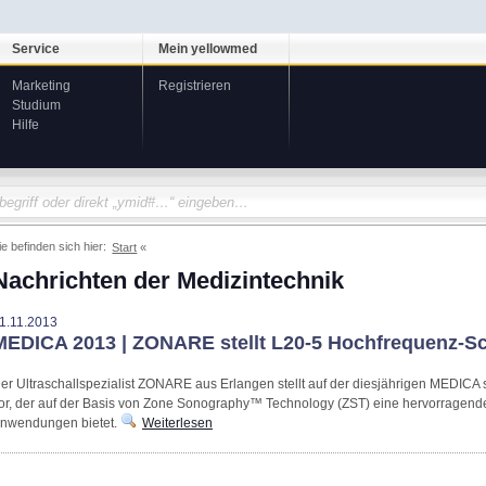
Service
Mein yellowmed
Marketing
Registrieren
Studium
Hilfe
ie befinden sich hier:
Start
Nachrichten der Medizintechnik
1.11.2013
MEDICA 2013 | ZONARE stellt L20-5 Hochfrequenz-Sc
er Ultraschallspezialist ZONARE aus Erlangen stellt auf der diesjährigen MEDIC
or, der auf der Basis von Zone Sonography™ Technology (ZST) eine hervorragende 
nwendungen bietet.
Weiterlesen