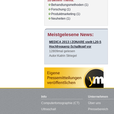
zu diesem Thema:
Behandlungsmethoden (1)
Forschung (1)
Produktmarketing (1)
Neuheiten (1)
Meistgelesene News:
MEDICA 2013 | ZONARE stellt L20-5
Hochfrequenz-Schallkopf vor
12809mal gelesen
Autor:Katrin Striegel
Info
Unternehmen
Computertomographie (CT)
Über uns
Ultraschall
Pressebereich