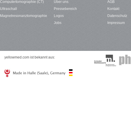
Computertomographie (CT)
Über uns
AGB
Ultraschall
Pressebereich
Kontakt
Magnetresonanztomographie
Logos
Datenschutz
Jobs
Impressum
yellowmed.com ist bekannt aus: