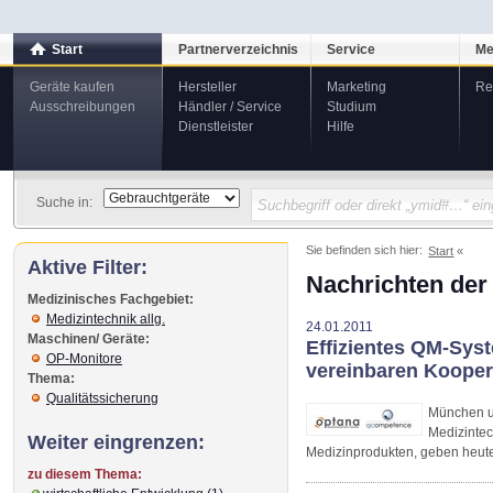
Start
Partnerverzeichnis
Service
Me
Geräte kaufen
Hersteller
Marketing
Re
Ausschreibungen
Händler / Service
Studium
Dienstleister
Hilfe
Suche in:
Sie befinden sich hier:
Start
Aktive Filter:
Nachrichten der
Medizinisches Fachgebiet:
Medizintechnik allg.
24.01.2011
Maschinen/ Geräte:
Effizientes QM-Sys
OP-Monitore
vereinbaren Kooper
Thema:
Qualitätssicherung
München u
Medizinte
Weiter eingrenzen:
Medizinprodukten, geben heute
zu diesem Thema: