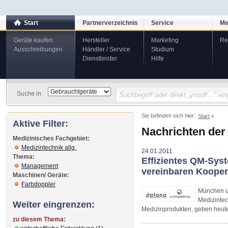
Start
Partnerverzeichnis
Service
Me
Geräte kaufen
Hersteller
Marketing
Re
Ausschreibungen
Händler / Service
Studium
Dienstleister
Hilfe
Suche in:
Sie befinden sich hier:
Start
Aktive Filter:
Nachrichten der
Medizinisches Fachgebiet:
Medizintechnik allg.
24.01.2011
Thema:
Effizientes QM-Sys
Management
vereinbaren Kooper
Maschinen/ Geräte:
Farbdoppler
München u
Medizinte
Weiter eingrenzen:
Medizinprodukten, geben heute
zu diesem Thema: