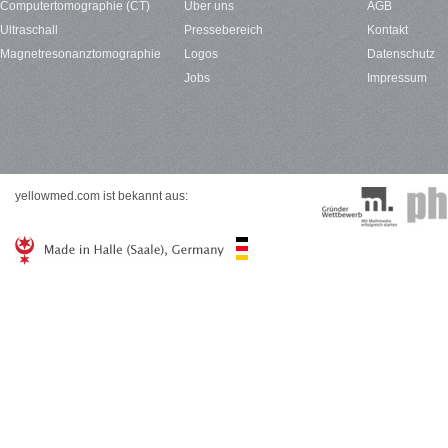
Computertomographie (CT)
Über uns
AGB
Ultraschall
Pressebereich
Kontakt
Magnetresonanztomographie
Logos
Datenschutz
Jobs
Impressum
yellowmed.com ist bekannt aus: