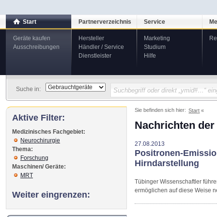
Start
Partnerverzeichnis
Service
Me
Geräte kaufen
Hersteller
Marketing
Re
Ausschreibungen
Händler / Service
Studium
Dienstleister
Hilfe
Suche in:
Sie befinden sich hier:
Start
Aktive Filter:
Nachrichten der
Medizinisches Fachgebiet:
Neurochirurgie
27.08.2013
Thema:
Positronen-Emissio
Forschung
Hirndarstellung
Maschinen/ Geräte:
MRT
Tübinger Wissenschaftler füh
ermöglichen auf diese Weise ne
Weiter eingrenzen: