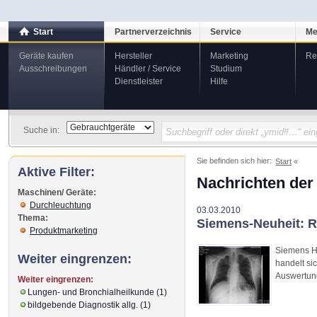
Start
Partnerverzeichnis
Service
Me
Geräte kaufen
Hersteller
Marketing
Re
Ausschreibungen
Händler / Service
Studium
Dienstleister
Hilfe
Suche in:
Sie befinden sich hier:
Start
Aktive Filter:
Nachrichten der
Maschinen/ Geräte:
Durchleuchtung
03.03.2010
Thema:
Siemens-Neuheit: R
Produktmarketing
Siemens He
Weiter eingrenzen:
handelt si
Auswertun
Weiter eingrenzen:
Lungen- und Bronchialheilkunde (1)
bildgebende Diagnostik allg. (1)