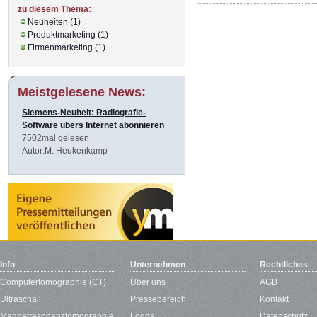
zu diesem Thema:
Neuheiten (1)
Produktmarketing (1)
Firmenmarketing (1)
Meistgelesene News:
Siemens-Neuheit: Radiografie-
Software übers Internet abonnieren
7502mal gelesen
Autor:M. Heukenkamp
Info
Unternehmen
Rechtliches
Computertomographie (CT)
Über uns
AGB
Ultraschall
Pressebereich
Kontakt
Magnetresonanztomographie
Logos
Datenschutz