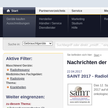
Start
Partnerverzeichnis
Service
Me
Geräte kaufen
Hersteller
Marketing
Re
Ausschreibungen
Händler / Service
Studium
Dienstleister
Hilfe
Suche in:
Sie befinden sich hier:
Start
Aktive Filter:
Nachrichten der
Maschinen/ Geräte:
Radiofrequenz
22.04.2017
Medizinisches Fachgebiet:
SAINT 2017 - Radio
Radiologie
Thema:
Das 12. Sy
Krankheiten
2017 auf d
onkologisc
Weiter eingrenzen:
zu diesem Thema: