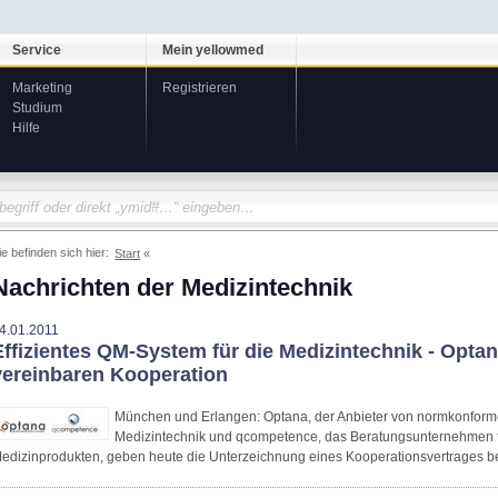
Service
Mein yellowmed
Marketing
Registrieren
Studium
Hilfe
ie befinden sich hier:
Start
Nachrichten der Medizintechnik
4.01.2011
Effizientes QM-System für die Medizintechnik - Opt
vereinbaren Kooperation
München und Erlangen: Optana, der Anbieter von normkonfor
Medizintechnik und qcompetence, das Beratungsunternehmen 
edizinprodukten, geben heute die Unterzeichnung eines Kooperationsvertrages b