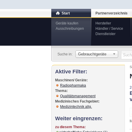
Start
Partnerverzeichnis
Geräte kaufen
Hersteller
Ausschreibungen
Händler / Service
Dienstleister
Gebrauchtgeräte
Suche in:
S
Aktive Filter:
Maschinen/ Geräte:
Radiopharmaka
2
Thema:
Qualitätsmanagement
Medizinisches Fachgebiet:
Medizintechnik allg.
Weiter eingrenzen:
M
zu diesem Thema: