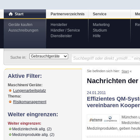
Start
Partnerverzeichnis
Service
Me
Geräte kaufen
Hersteller
Marketing
Re
Ausschreibungen
Händler / Service
Studium
Dienstleister
Hilfe
Suche in:
Sie befinden sich hier:
Start
Aktive Filter:
Nachrichten der
Maschinen/ Geräte:
Lungenarbeitsplatz
24.01.2011
Thema:
Effizientes QM-Sys
Risikomanagement
vereinbaren Kooper
Weiter eingrenzen:
München u
Medizinte
Weiter eingrenzen:
Medizinprodukten, geben heute
Medizintechnik allg. (2)
Medizinprodukte allg. (2)