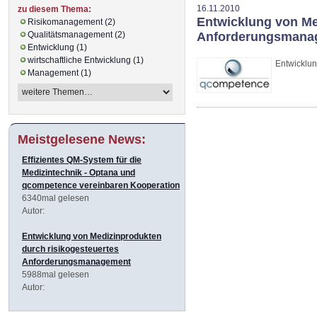
16.11.2010
zu diesem Thema:
Entwicklung von Me
Risikomanagement (2)
Anforderungsmana
Qualitätsmanagement (2)
Entwicklung (1)
wirtschaftliche Entwicklung (1)
Entwicklu
Management (1)
Meistgelesene News:
Effizientes QM-System für die
Medizintechnik - Optana und
qcompetence vereinbaren Kooperation
6340mal gelesen
Autor:
Entwicklung von Medizinprodukten
durch risikogesteuertes
Anforderungsmanagement
5988mal gelesen
Autor: