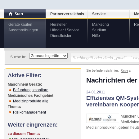
Start
Partnerverzeichnis
Service
Me
Geräte kaufen
Hersteller
Marketing
Re
Ausschreibungen
Händler / Service
Studium
Dienstleister
Hilfe
Suche in:
Sie befinden sich hier:
Start
Aktive Filter:
Nachrichten der
Maschinen/ Geräte:
Befundungsmonitore
24.01.2011
Medizinisches Fachgebiet:
Effizientes QM-Sys
Medizinprodukte allg.
vereinbaren Kooper
Thema:
Risikomanagement
München u
Medizinte
Weiter eingrenzen:
Medizinprodukten, geben heute
zu diesem Thema: