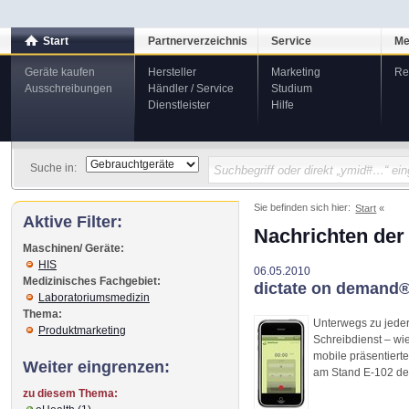
Start
Partnerverzeichnis
Service
Me
Geräte kaufen
Hersteller
Marketing
Re
Ausschreibungen
Händler / Service
Studium
Dienstleister
Hilfe
Suche in:
Sie befinden sich hier:
Start
Aktive Filter:
Nachrichten der
Maschinen/ Geräte:
HIS
06.05.2010
Medizinisches Fachgebiet:
dictate on demand®
Laboratoriumsmedizin
Thema:
Unterwegs zu jeder 
Produktmarketing
Schreibdienst – wi
mobile präsentiert
Weiter eingrenzen:
am Stand E-102 de
zu diesem Thema: