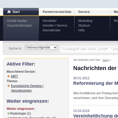
Start
Partnerverzeichnis
Service
Me
Geräte kaufen
Hersteller
Marketing
Re
Ausschreibungen
Händler / Service
Studium
Dienstleister
Hilfe
Suche in:
Sie befinden sich hier:
Start
Aktive Filter:
Nachrichten der
Maschinen/ Geräte:
MRT
30.01.2012
Thema:
Reformierung der M
Europäische Gesetze /
Verordnungen
Wie AuntMinnie am Freitag ber
verschoben, weil ihre Überarbe
Weiter eingrenzen:
Weiter eingrenzen:
15.03.2010
Radiologie (1)
Vereinheitlichung d