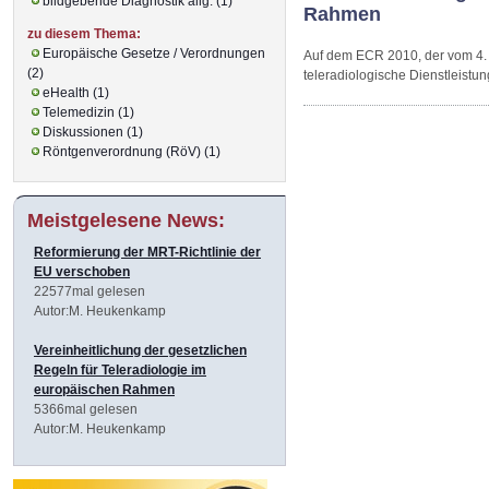
bildgebende Diagnostik allg. (1)
Rahmen
zu diesem Thema:
Europäische Gesetze / Verordnungen
Auf dem ECR 2010, der vom 4. b
(2)
teleradiologische Dienstleistu
eHealth (1)
Telemedizin (1)
Diskussionen (1)
Röntgenverordnung (RöV) (1)
Meistgelesene News:
Reformierung der MRT-Richtlinie der
EU verschoben
22577mal gelesen
Autor:M. Heukenkamp
Vereinheitlichung der gesetzlichen
Regeln für Teleradiologie im
europäischen Rahmen
5366mal gelesen
Autor:M. Heukenkamp