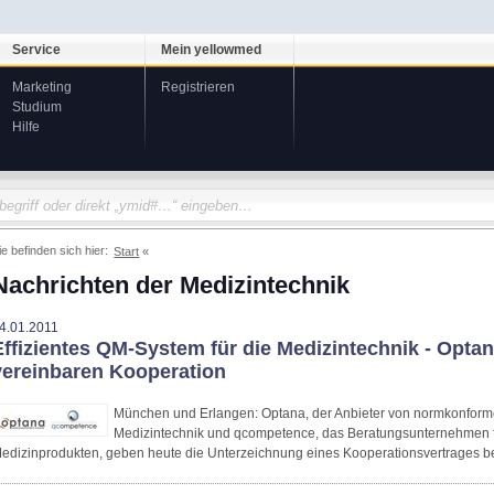
Service
Mein yellowmed
Marketing
Registrieren
Studium
Hilfe
ie befinden sich hier:
Start
Nachrichten der Medizintechnik
4.01.2011
Effizientes QM-System für die Medizintechnik - Opt
vereinbaren Kooperation
München und Erlangen: Optana, der Anbieter von normkonfor
Medizintechnik und qcompetence, das Beratungsunternehmen 
edizinprodukten, geben heute die Unterzeichnung eines Kooperationsvertrages b