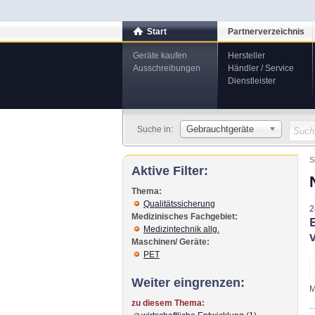
Start
Partnerverzeichnis
Geräte kaufen
Hersteller
Ausschreibungen
Händler / Service
Dienstleister
Gebrauchtgeräte
Suche in:
S
Aktive Filter:
Thema:
Qualitätssicherung
2
Medizinisches Fachgebiet:
Medizintechnik allg.
Maschinen/ Geräte:
PET
Weiter eingrenzen:
M
zu diesem Thema: