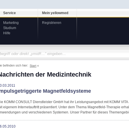
Service
Mein yellowmed
Marketing
Registrieren
Studium
Hilfe
ie befinden sich hier:
Start
Nachrichten der Medizintechnik
0.03.2011
Impulsgetriggerte Magnetfeldsysteme
ie KOMM CONSULT Dienstleister GmbH hat ihr Leistungsangebot mit KOMM VITA au
it eigenem Internetauftritt präsentiert. Unter dem Thema Magnetfeld-Therapie erhal
nwendungen und verschiedenen Systemen. Unser Partner für dieses Themengebiet
6.05.2010