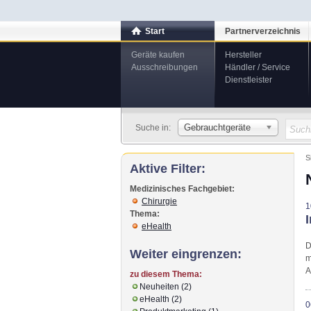
Start
Partnerverzeichnis
Geräte kaufen
Hersteller
Ausschreibungen
Händler / Service
Dienstleister
Gebrauchtgeräte
Suche in:
S
Aktive Filter:
Medizinisches Fachgebiet:
Chirurgie
1
Thema:
eHealth
D
Weiter eingrenzen:
m
A
zu diesem Thema:
Neuheiten (2)
eHealth (2)
0