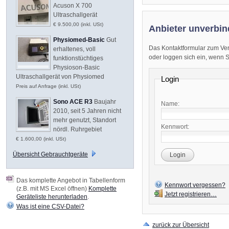
Acuson X 700
Ultraschallgerät
€ 9.500,00 (inkl. USt)
Anbieter unverbin
Physiomed-Basic
Gut
Das Kontaktformular zum Ver
erhaltenes, voll
oder loggen sich ein, wenn Sie
funktionstüchtiges
Physioson-Basic
Ultraschallgerät von Physiomed
Login
Preis auf Anfrage (inkl. USt)
Sono ACE R3
Baujahr
Name:
2010, seit 5 Jahren nicht
mehr genutzt, Standort
Kennwort:
nördl. Ruhrgebiet
€ 1.600,00 (inkl. USt)
Übersicht Gebrauchtgeräte
Login
Das komplette Angebot in Tabellenform
Kennwort vergessen?
(z.B. mit MS Excel öffnen)
Komplette
Jetzt registrieren…
Geräteliste herunterladen
.
Was ist eine CSV-Datei?
zurück zur Übersicht