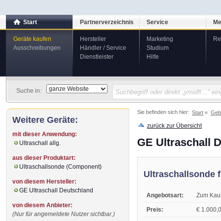
Start
Partnerverzeichnis
Service
Me
Geräte kaufen
Hersteller
Marketing
Re
Ausschreibungen
Händler / Service
Studium
Dienstleister
Hilfe
Suche in:
Sie befinden sich hier:
Start
Geb
Weitere Geräte:
zurück zur Übersicht
mit dieser Anwendung:
GE Ultraschall 
Ultraschall allg.
aus dieser Produktart:
Ultraschallsonde (Component)
Ultraschallsonde 
von diesem Hersteller:
GE Ultraschall Deutschland
Angebotsart:
Zum Kau
von diesem Anbieter:
Preis:
€ 1.000,0
(Nur für angemeldete Nutzer sichtbar.)