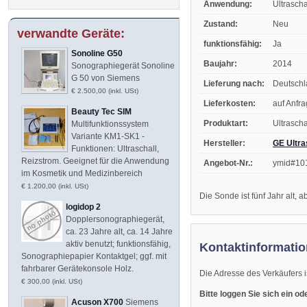
Anwendung:
Ultraschal
Zustand:
Neu
verwandte Geräte:
funktionsfähig:
Ja
Sonoline G50
Baujahr:
2014
Sonographiegerät Sonoline
G 50 von Siemens
Lieferung nach:
Deutsch
€ 2.500,00 (inkl. USt)
Lieferkosten:
auf Anfr
Beauty Tec SIM
Produktart:
Ultrasch
Multifunktionssystem
Variante KM1-SK1 -
Hersteller:
GE Ultra
Funktionen: Ultraschall,
Reizstrom. Geeignet für die Anwendung
Angebot-Nr.:
ymid#10
im Kosmetik und Medizinbereich
€ 1.200,00 (inkl. USt)
Die Sonde ist fünf Jahr alt, a
logidop 2
Dopplersonographiegerät,
ca. 23 Jahre alt, ca. 14 Jahre
aktiv benutzt; funktionsfähig,
Kontaktinformatio
Sonographiepapier Kontaktgel; ggf. mit
fahrbarer Gerätekonsole Holz.
Die Adresse des Verkäufers i
€ 300,00 (inkl. USt)
Bitte loggen Sie sich ein o
Acuson X700
Siemens