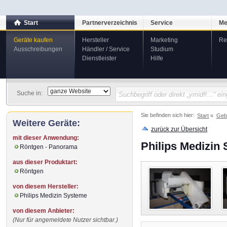
Start
Partnerverzeichnis
Service
Me
Geräte kaufen
Hersteller
Marketing
Re
Ausschreibungen
Händler / Service
Studium
Dienstleister
Hilfe
Suche in:
Sie befinden sich hier:
Start
Geb
Weitere Geräte:
zurück zur Übersicht
mit dieser Anwendung:
Philips Medizin
Röntgen - Panorama
aus dieser Produktart:
Röntgen
von diesem Hersteller:
Philips Medizin Systeme
von diesem Anbieter:
(Nur für angemeldete Nutzer sichtbar.)