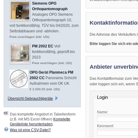
Siemens OPG
Orthopantomograph
Analoges OPG Siemens
Orthopantomograph 10,
Kontaktinformatio
voll funktionsfähig. TÜV bis 04/2020, zum
Selbstabbauen und -abholen.
Die Adresse des Verkäufers i
Preis vorschlagen (inkl. USt)
Bitte loggen Sie sich ein o
PM 2002 EC
Voll
funktionsfähig, geprüft bis
2023
Preis vorschlagen (inkl. USt)
Anbieter unverbin
OPG Gerät Planmeca PM
2002 CC
Panorama Schicht
Das Kontaktformular zum Ver
Aufnahmen vom OK UK
oder loggen sich ein, wenn Sie
€ 2.000,00 (inkl. USt)
Login
Übersicht Gebrauchtgeräte
Name:
Das komplette Angebot in Tabellenform
(z.B. mit MS Excel öffnen)
Komplette
Geräteliste herunterladen
.
Kennwort:
Was ist eine CSV-Datei?