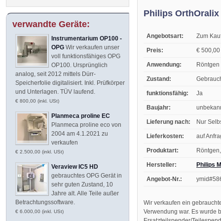
Philips OrthOral
verwandte Geräte:
Angebotsart:
Zum Kau
Instrumentarium OP100 -
OPG
Wir verkaufen unser
Preis:
€ 500,00 
voll funktionsfähiges OPG
Anwendung:
Röntgen
OP100. Ursprünglich
analog, seit 2012 mittels Dürr-
Zustand:
Gebrauc
Speicherfolie digitalisiert. Inkl. Prüfkörper
und Unterlagen. TÜV laufend.
funktionsfähig:
Ja
€ 800,00 (inkl. USt)
Baujahr:
unbekan
Planmeca proline EC
Lieferung nach:
Nur Selb
Planmeca proline eco von
2004 am 4.1.2021 zu
Lieferkosten:
auf Anfr
verkaufen
Produktart:
Röntgen,
€ 2.500,00 (inkl. USt)
Hersteller:
Philips 
Veraview IC5 HD
gebrauchtes OPG Gerät in
Angebot-Nr.:
ymid#58
sehr guten Zustand, 10
Jahre alt. Alle Teile außer
Betrachtungssoftware.
Wir verkaufen ein gebrauchte
Verwendung war. Es wurde ber
€ 6.000,00 (inkl. USt)
Ersatzteilspender/Teilespen