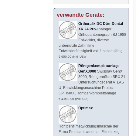
verwandte Geräte:
Orthoralix DC Dürr Dental
XR 24 Pro
Analoger
Orthopantomograph BJ 1988
Entwickler, diverse
unbenutzte Zahnfilme,
Entwicklerflüssigkeit voll funktionsfähig
€ 950,00 (inkl. USt)
Röntgenkomplettanlage
GenX3000
Swissray GenX
3000, Röntgenröhre SRX 21,
Untersuchungsgerät ATLAS
U, Entwicklungsmaschine Protec
OPTIMAX, Röntgenkomplettanlage
€ 4.999,00 (inkl. USt)
Optimax
Röntgenfilmetwicklungsmaschie der
Firma Protec mit automat. Filmeinzug,