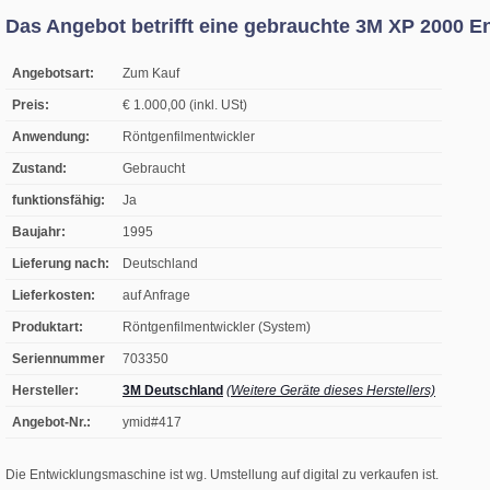
Das Angebot betrifft eine gebrauchte 3M XP 2000 
Angebotsart:
Zum Kauf
Preis:
€ 1.000,00 (inkl. USt)
Anwendung:
Röntgenfilmentwickler
Zustand:
Gebraucht
funktionsfähig:
Ja
Baujahr:
1995
Lieferung nach:
Deutschland
Lieferkosten:
auf Anfrage
Produktart:
Röntgenfilmentwickler (System)
Seriennummer
703350
Hersteller:
3M Deutschland
(Weitere Geräte dieses Herstellers)
Angebot-Nr.:
ymid#417
Die Entwicklungsmaschine ist wg. Umstellung auf digital zu verkaufen ist.