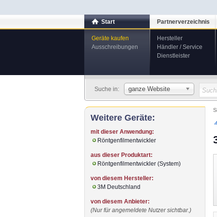
Start
Partnerverzeichnis
Geräte kaufen
Hersteller
Ausschreibungen
Händler / Service
Dienstleister
ganze Website
Suche in:
S
Weitere Geräte:
mit dieser Anwendung:
Röntgenfilmentwickler
aus dieser Produktart:
Röntgenfilmentwickler (System)
von diesem Hersteller:
3M Deutschland
von diesem Anbieter:
(Nur für angemeldete Nutzer sichtbar.)