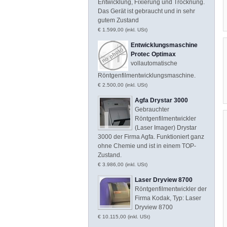
Entwicklung, Fixierung und Trocknung.
Das Gerät ist gebraucht und in sehr
gutem Zustand
€ 1.599,00 (inkl. USt)
Entwicklungsmaschine
Protec Optimax
vollautomatische
Röntgenfilmentwicklungsmaschine.
€ 2.500,00 (inkl. USt)
Agfa Drystar 3000
Gebrauchter
Röntgenfilmentwickler
(Laser Imager) Drystar
3000 der Firma Agfa. Funktioniert ganz
ohne Chemie und ist in einem TOP-
Zustand.
€ 3.986,00 (inkl. USt)
Laser Dryview 8700
Röntgenfilmentwickler der
Firma Kodak, Typ: Laser
Dryview 8700
€ 10.115,00 (inkl. USt)