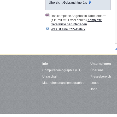
Übersicht Gebrauchtgeräte
Das komplette Angebot in Tabellenform
(z.B. mit MS Excel öffnen)
Komplette
Geräteliste herunterladen
.
Was ist eine CSV-Datei?
Info
Unternehmen
Computertomographie (CT)
Über uns
Ultraschall
Pressebereich
Magnetresonanztomographie
Logos
Jobs