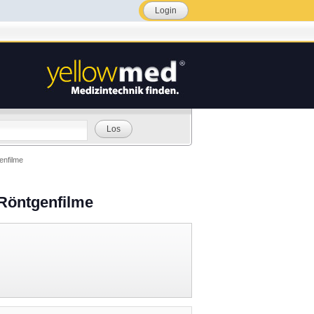
Login
Los
enfilme
Röntgenfilme