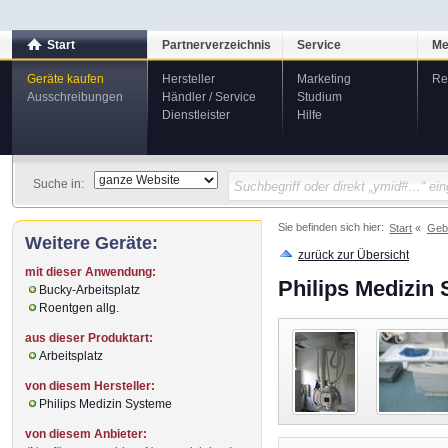
Start
Partnerverzeichnis
Service
Me
Geräte kaufen
Hersteller
Marketing
Re
Ausschreibungen
Händler / Service
Studium
Dienstleister
Hilfe
Suche in:
Sie befinden sich hier:
Start
Geb
Weitere Geräte:
zurück zur Übersicht
mit dieser Anwendung:
Philips Medizin
Bucky-Arbeitsplatz
Roentgen allg.
aus dieser Produktart:
Arbeitsplatz
von diesem Hersteller:
Philips Medizin Systeme
von diesem Anbieter: