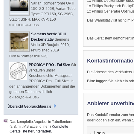
1x Philips Deckenstativ Bu
Varian Röntgenröhre OPTI
1x Philips Buckytisch Bucky
150, SG-296B, Varian Tube
1x Philips Generator Optimu
Type: OPTI 150, SG-296B,
Stator: S3PH, MAX KVP: 150
Das Wandstativ ist nicht im P
€ 3.000,00 (inkl. USt)
Siemens Vertix 3D III
Das Gerät steht demontiert 
Deckenstativ
Siemens
Vertix 3D Baujahr 2010,
refurbished 2019
Preis auf Anfrage (inkl. USt)
Kontaktinformatio
PRODIGY PRO - Ful Size
Wir
verkaufen unser
Die Adresse des Verkäufers i
Knochendichte-Messgerät
Bitte loggen Sie sich ein o
PRODIGY Pro - Full Size. In
den anhängenden Dokumenten sind die
genauen Daten ersichtlich
€ 4.200,00 (inkl. USt)
Anbieter unverbin
Übersicht Gebrauchtgeräte
Das Kontaktformular zum Ver
oder loggen sich ein, wenn Sie
Das komplette Angebot in Tabellenform
(z.B. mit MS Excel öffnen)
Komplette
Geräteliste herunterladen
.
Login