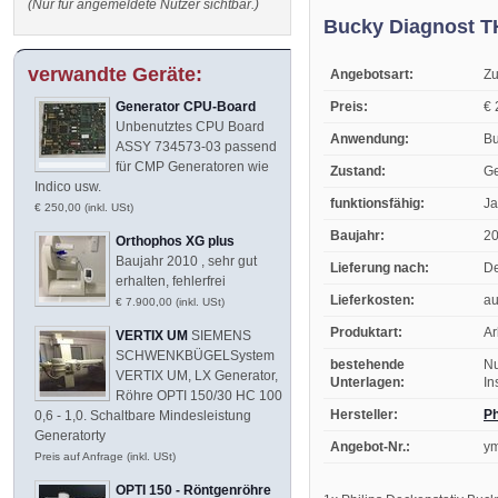
(Nur für angemeldete Nutzer sichtbar.)
Bucky Diagnost T
verwandte Geräte:
Angebotsart:
Zu
Preis:
€ 
Generator CPU-Board
Unbenutztes CPU Board
Anwendung:
Bu
ASSY 734573-03 passend
für CMP Generatoren wie
Zustand:
Ge
Indico usw.
funktionsfähig:
Ja
€ 250,00 (inkl. USt)
Baujahr:
2
Orthophos XG plus
Baujahr 2010 , sehr gut
Lieferung nach:
De
erhalten, fehlerfrei
Lieferkosten:
au
€ 7.900,00 (inkl. USt)
Produktart:
Ar
VERTIX UM
SIEMENS
SCHWENKBÜGELSystem
bestehende
Nu
VERTIX UM, LX Generator,
Unterlagen:
In
Röhre OPTI 150/30 HC 100
Hersteller:
Ph
0,6 - 1,0. Schaltbare Mindesleistung
Generatorty
Angebot-Nr.:
y
Preis auf Anfrage (inkl. USt)
OPTI 150 - Röntgenröhre