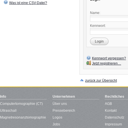
Was ist eine CSV-Datei?
Name:
Kennwort:
Login
Kennwort vergessen?
Jetzt registrieren…
zurück zur Übersicht
Info
Unternehmen
Rechtliches
Computertomographie (CT)
Über uns
AGB
Ultraschall
Pressebereich
Kontakt
Magnetresonanztomographie
Logos
Datenschutz
Jobs
Impressum