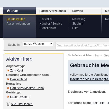
Start
Partnerverzeichnis
Service
Me
Geräte kaufen
Hersteller
Marketing
Re
Ausschreibungen
Händler / Service
Studium
Dienstleister
Hilfe
Suche in:
Sie befinden sich hier:
Start
Geb
Aktive Filter:
Gebrauchte Med
Angebotstyp:
Zum Kauf
yellowmed ist die Vermittlun
Lieferung wird angeboten nach:
inserieren Sie ein Gerät pr
Deutschland
Hersteller:
Carl Zeiss Meditec - Jena
Ergebnisse von 1 anzeigen.
Gerätetyp:
Laser (System)
Sortierung nach:
Preis
,
Titel
,
H
Alle Filter leeren