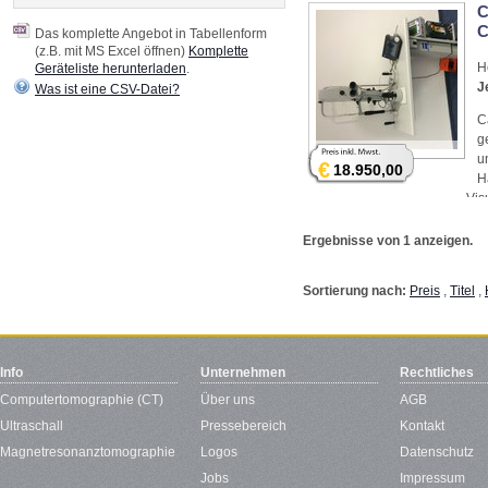
C
C
Das komplette Angebot in Tabellenform
(z.B. mit MS Excel öffnen)
Komplette
H
Geräteliste herunterladen
.
J
Was ist eine CSV-Datei?
C
g
u
€
18.950,00
H
Vis
Ergebnisse von 1 anzeigen.
Sortierung nach:
Preis
,
Titel
,
Info
Unternehmen
Rechtliches
Computertomographie (CT)
Über uns
AGB
Ultraschall
Pressebereich
Kontakt
Magnetresonanztomographie
Logos
Datenschutz
Jobs
Impressum