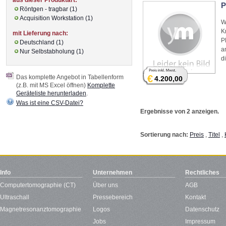
P
Röntgen - tragbar (1)
Acquisition Workstation (1)
W
K
mit Lieferung nach:
P
Deutschland (1)
a
Nur Selbstabholung (1)
d
€
Das komplette Angebot in Tabellenform
4.200,00
(z.B. mit MS Excel öffnen)
Komplette
Geräteliste herunterladen
.
Was ist eine CSV-Datei?
Ergebnisse von 2 anzeigen.
Sortierung nach:
Preis
,
Titel
,
Info
Unternehmen
Rechtliches
Computertomographie (CT)
Über uns
AGB
Ultraschall
Pressebereich
Kontakt
Magnetresonanztomographie
Logos
Datenschutz
Jobs
Impressum