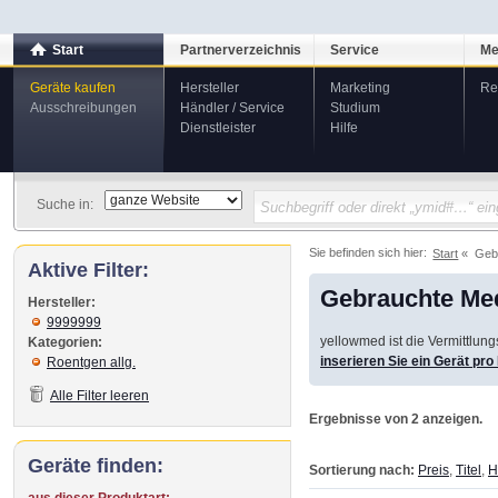
Start
Partnerverzeichnis
Service
Me
Geräte kaufen
Hersteller
Marketing
Re
Ausschreibungen
Händler / Service
Studium
Dienstleister
Hilfe
Suche in:
Sie befinden sich hier:
Start
Geb
Aktive Filter:
Gebrauchte Med
Hersteller:
9999999
yellowmed ist die Vermittlun
Kategorien:
inserieren Sie ein Gerät pr
Roentgen allg.
Alle Filter leeren
Ergebnisse von 2 anzeigen.
Geräte finden:
Sortierung nach:
Preis
,
Titel
,
H
aus dieser Produktart: