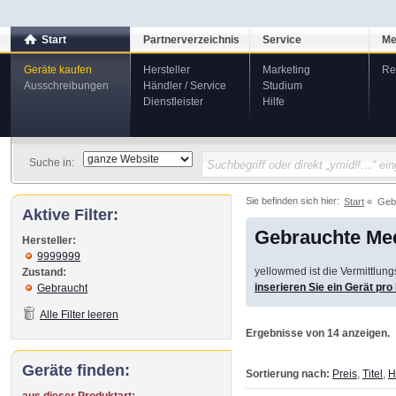
Start
Partnerverzeichnis
Service
Me
Geräte kaufen
Hersteller
Marketing
Re
Ausschreibungen
Händler / Service
Studium
Dienstleister
Hilfe
Suche in:
Sie befinden sich hier:
Start
Geb
Aktive Filter:
Gebrauchte Med
Hersteller:
9999999
yellowmed ist die Vermittlun
Zustand:
inserieren Sie ein Gerät pr
Gebraucht
Alle Filter leeren
Ergebnisse von 14 anzeigen.
Geräte finden:
Sortierung nach:
Preis
,
Titel
,
H
aus dieser Produktart: