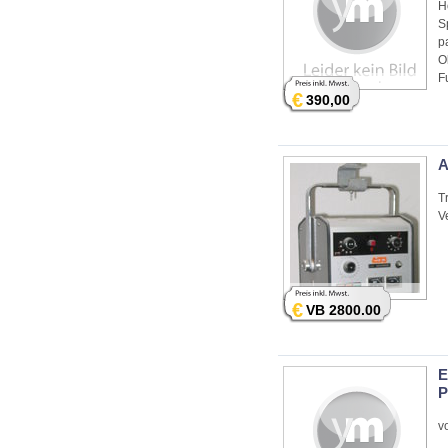
H
S
p
O
F
€
390,00
A
T
V
€
VB 2800.00
E
P
v