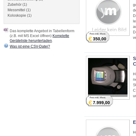
Zubehör (1)
g
Messmittel (1)
d
Koloskopie (1)
D
l
a
Das komplette Angebot in Tabellenform
D
(z.B. mit MS Excel öffnen)
Komplette
€
v
350,00
Geräteliste herunterladen
.
Was ist eine CSV-Datei?
S
C
H
n
S
C
u
€
7.999,00
E
H