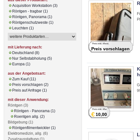
R
Acquisition Workstation (3)
Röntgen - tragbar (1)
F
Röntgen, Panorama (1)
P
Röntgenschutzweste (1)
Leuchten (1)
mit Lieferung nach:
Preis vorschlagen
Deutschland (8)
Nur Selbstabholung (5)
Europa (1)
K
aus der Angebotsart:
h
Zum Kauf (11)
Preis vorschlagen (2)
G
Preis auf Anfrage (1)
9
mit dieser Anwendung:
Röntgen (3)
Röntgen - Panorama (1)
€
10,00
Roentgen allg. (2)
Bildgebung (1)
Röntgenfilmentwickler (1)
Elektromedizin, allg. (6)
L
Zusatzausstattung (1)