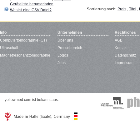
Geräteliste herunterladen
.
Sortierung nach:
Preis
,
Titel
,
Was ist eine CSV-Datei?
Info
Unternehmen
Rechtliches
Computertomographie (CT)
Über uns
AGB
Ultraschall
Pressebereich
Kontakt
Magnetresonanztomographie
Logos
Datenschutz
Jobs
Impressum
yellowmed.com ist bekannt aus: