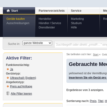
Start
Partnerverzeichnis
Service
Me
Geräte kaufen
Hersteller
Marketing
Re
Ausschreibungen
Händler / Service
Studium
Dienstleister
Hilfe
Suche in:
Sie befinden sich hier:
Start
Geb
Aktive Filter:
Gebrauchte Med
Funktionstüchtig:
Ja
yellowmed ist die Vermittlun
Gerätetyp:
inserieren Sie ein Gerät pr
Ultraschall (System)
Angebotstyp:
Preis auf Anfrage
Ergebnisse von 3 anzeigen.
Alle Filter leeren
Sortierung nach:
Preis
,
Titel
,
H