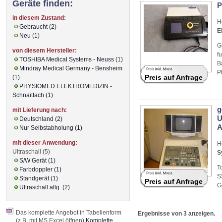
Geräte finden:
P
in diesem Zustand:
H
Gebraucht (2)
E
Neu (1)
G
von diesem Hersteller:
f
TOSHIBA Medical Systems - Neuss (1)
B
Mindray Medical Germany - Bensheim
P
Preis auf Anfrage
(1)
PHYSIOMED ELEKTROMEDIZIN -
Schnaittach (1)
g
mit Lieferung nach:
U
Deutschland (2)
Nur Selbstabholung (1)
mit dieser Anwendung:
H
Ultraschall (5)
S
S/W Gerät (1)
T
Farbdoppler (1)
S
Standgerät (1)
Preis auf Anfrage
G
Ultraschall allg. (2)
Das komplette Angebot in Tabellenform
Ergebnisse von 3 anzeigen.
(z.B. mit MS Excel öffnen)
Komplette