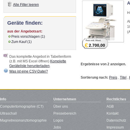
A
Alle Filter leeren
H
A
Geräte finden:
1
aus der Angebotsart:
(
Preis vorschlagen (1)
Zum Kauf (1)
€
2.700,00
Das komplette Angebot in Tabellenform
(z.B. mit MS Excel öffnen)
Komplette
Ergebnisse von 2 anzeigen.
Geräteliste herunterladen
.
Was ist eine CSV-Datei?
Sortierung nach:
Preis
,
Titel
,
Info
Unternehmen
Rechtliches
Computertomographie (CT)
Über uns
AGB
Ultraschall
Pressebereich
Kontakt
Magnetresonanztomographie
Logos
Datenschutz
Jobs
Impressum