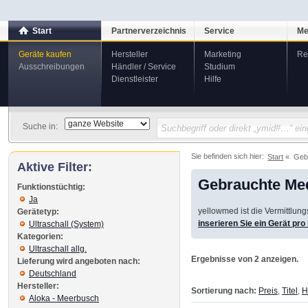
Start
Partnerverzeichnis
Service
Me
Geräte kaufen
Hersteller
Marketing
Re
Ausschreibungen
Händler / Service
Studium
Dienstleister
Hilfe
Suche in:
Sie befinden sich hier:
Start
Geb
Aktive Filter:
Gebrauchte Med
Funktionstüchtig:
Ja
yellowmed ist die Vermittlun
Gerätetyp:
inserieren Sie ein Gerät pr
Ultraschall (System)
Kategorien:
Ultraschall allg.
Ergebnisse von 2 anzeigen.
Lieferung wird angeboten nach:
Deutschland
Hersteller:
Sortierung nach:
Preis
,
Titel
,
H
Aloka - Meerbusch