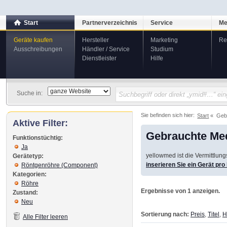
Start
Partnerverzeichnis
Service
Me
Geräte kaufen
Hersteller
Marketing
Re
Ausschreibungen
Händler / Service
Studium
Dienstleister
Hilfe
Suche in:
Sie befinden sich hier:
Start
Geb
Aktive Filter:
Gebrauchte Med
Funktionstüchtig:
Ja
yellowmed ist die Vermittlun
Gerätetyp:
inserieren Sie ein Gerät pr
Röntgenröhre (Component)
Kategorien:
Röhre
Ergebnisse von 1 anzeigen.
Zustand:
Neu
Sortierung nach:
Preis
,
Titel
,
H
Alle Filter leeren