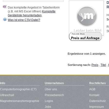
D
R
Das komplette Angebot in Tabellenform
(z.B. mit MS Excel öffnen)
Komplette
H
Geräteliste herunterladen
.
S
Was ist eine CSV-Datei?
R
S
Preis auf Anfrage
Ergebnisse von 1 anzeigen.
Sortierung nach:
Preis
,
Titel
,
Info
Unternehmen
Rechtliches
Computertomographie (CT)
Über uns
AGB
Ultraschall
Pressebereich
Kontakt
Magnetresonanztomographie
Logos
Datenschutz
Jobs
Impressum