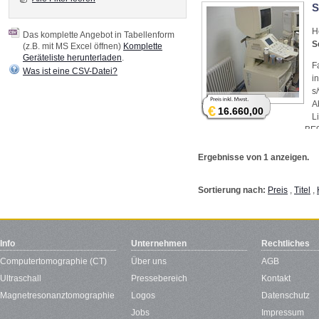
S
H
Das komplette Angebot in Tabellenform
S
(z.B. mit MS Excel öffnen)
Komplette
Geräteliste herunterladen
.
F
Was ist eine CSV-Datei?
i
s
A
€
16.660,00
L
BE9
Ergebnisse von 1 anzeigen.
Sortierung nach:
Preis
,
Titel
,
Info
Unternehmen
Rechtliches
Computertomographie (CT)
Über uns
AGB
Ultraschall
Pressebereich
Kontakt
Magnetresonanztomographie
Logos
Datenschutz
Jobs
Impressum