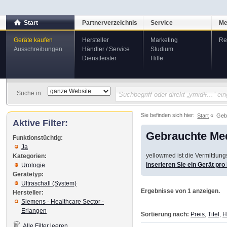
Start
Partnerverzeichnis
Service
Me
Geräte kaufen
Hersteller
Marketing
Re
Ausschreibungen
Händler / Service
Studium
Dienstleister
Hilfe
Suche in:
Sie befinden sich hier:
Start
Geb
Aktive Filter:
Gebrauchte Med
Funktionstüchtig:
Ja
yellowmed ist die Vermittlun
Kategorien:
inserieren Sie ein Gerät pr
Urologie
Gerätetyp:
Ultraschall (System)
Ergebnisse von 1 anzeigen.
Hersteller:
Siemens - Healthcare Sector -
Erlangen
Sortierung nach:
Preis
,
Titel
,
H
Alle Filter leeren