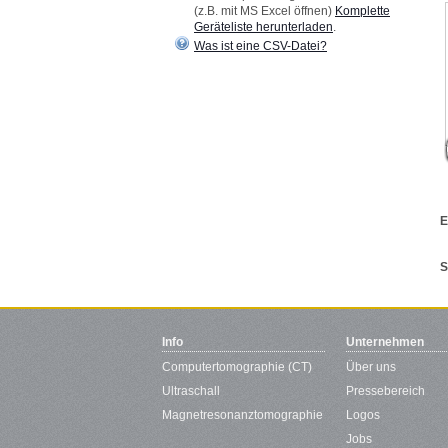
(z.B. mit MS Excel öffnen)
Komplette
Geräteliste herunterladen
.
Was ist eine CSV-Datei?
E
S
Info
Unternehmen
Computertomographie (CT)
Über uns
Ultraschall
Pressebereich
Magnetresonanztomographie
Logos
Jobs