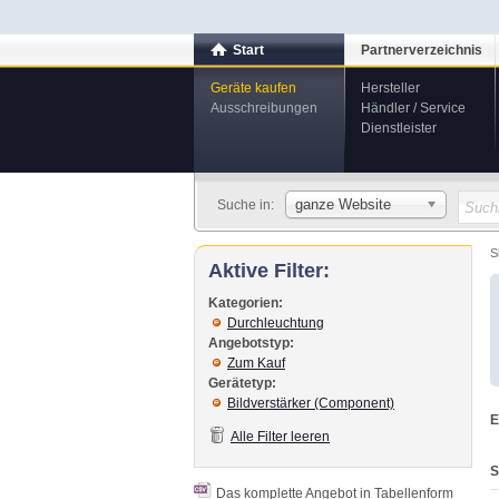
Start
Partnerverzeichnis
Geräte kaufen
Hersteller
Ausschreibungen
Händler / Service
Dienstleister
ganze Website
Suche in:
S
Aktive Filter:
Kategorien:
Durchleuchtung
Angebotstyp:
Zum Kauf
Gerätetyp:
Bildverstärker (Component)
E
Alle Filter leeren
S
Das komplette Angebot in Tabellenform