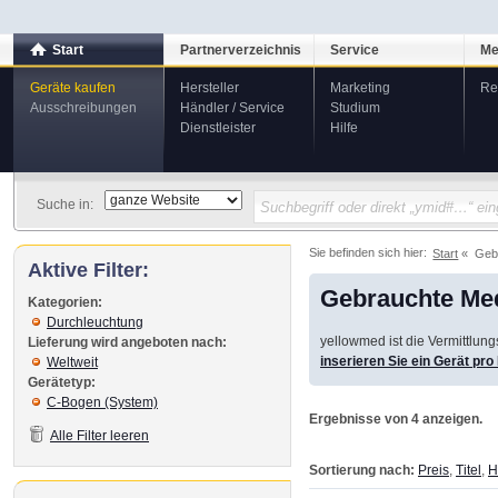
Start
Partnerverzeichnis
Service
Me
Geräte kaufen
Hersteller
Marketing
Re
Ausschreibungen
Händler / Service
Studium
Dienstleister
Hilfe
Suche in:
Sie befinden sich hier:
Start
Geb
Aktive Filter:
Gebrauchte Med
Kategorien:
Durchleuchtung
yellowmed ist die Vermittlun
Lieferung wird angeboten nach:
inserieren Sie ein Gerät pr
Weltweit
Gerätetyp:
C-Bogen (System)
Ergebnisse von 4 anzeigen.
Alle Filter leeren
Sortierung nach:
Preis
,
Titel
,
H