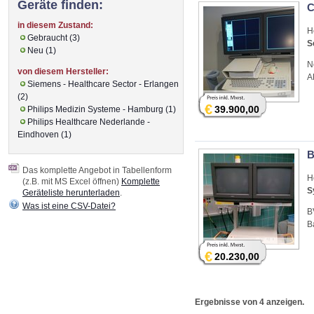
Geräte finden:
C
in diesem Zustand:
H
Gebraucht (3)
S
Neu (1)
N
von diesem Hersteller:
A
Siemens - Healthcare Sector - Erlangen
(2)
€
39.900,00
Philips Medizin Systeme - Hamburg (1)
Philips Healthcare Nederlande -
Eindhoven (1)
B
Das komplette Angebot in Tabellenform
H
(z.B. mit MS Excel öffnen)
Komplette
S
Geräteliste herunterladen
.
Was ist eine CSV-Datei?
B
B
€
20.230,00
Ergebnisse von 4 anzeigen.